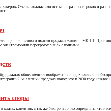
 хакеров. Очень сложная экосистема из разных игроков и разны
лет
ач
ажили рынок, немного подняв продажи машин с МКПП. Произво
 но электромобили перекроют рынок с концами.
дств
 будоражило общественное воображение и вдохновляло на беспр
еграции? Аналитики предсказывают, что к 2030 году каждое 10
шить споры
в клазах клиентов, а так же быстро и точно определять, кто не