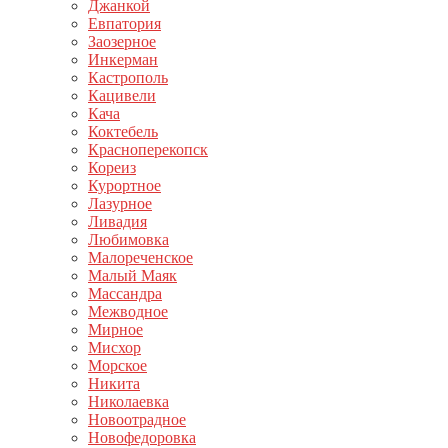
Джанкой
Евпатория
Заозерное
Инкерман
Кастрополь
Кацивели
Кача
Коктебель
Красноперекопск
Кореиз
Курортное
Лазурное
Ливадия
Любимовка
Малореченское
Малый Маяк
Массандра
Межводное
Мирное
Мисхор
Морское
Никита
Николаевка
Новоотрадное
Новофедоровка