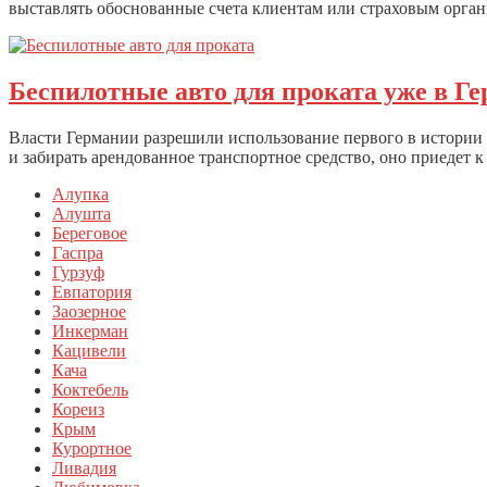
выставлять обоснованные счета клиентам или страховым орган
Беспилотные авто для проката уже в Г
Власти Германии разрешили использование первого в истории 
и забирать арендованное транспортное средство, оно приедет к 
Алупка
Алушта
Береговое
Гаспра
Гурзуф
Евпатория
Заозерное
Инкерман
Кацивели
Кача
Коктебель
Кореиз
Крым
Курортное
Ливадия