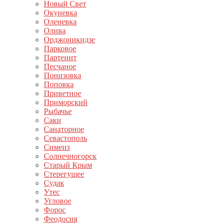
Новый Свет
Окуневка
Оленевка
Олива
Орджоникидзе
Парковое
Партенит
Песчаное
Понизовка
Поповка
Приветное
Приморский
Рыбачье
Саки
Санаторное
Севастополь
Симеиз
Солнечногорск
Старый Крым
Стерегущее
Судак
Утес
Угловое
Форос
Феодосия