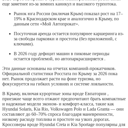
еще заметнее из-за зимних каникул и высокого турпотока.
Рынок юга России (включая Крым) показал рост на 17–
19% в Краснодарском крае и аналогично в Крыму, по
данным сети «Мой Автопрокат».
Посуточная аренда остается популярнее каршеринга из-
за свободы парковки и простоты (без приложений, с
ключами).
В 2026 году дефицит машин в пиковые периоды
остается проблемой, но автопаркрасширяется .
Эти данные основаны на отчетах компаний-прокатчиков.
Официальной статистики Росстата по Крыму за 2026 пока
нет. Рынок продолжает расти на фоне туризма, но
фокусируется на гибких условиях и системе лояльности.
В Крыму, включая курортные зоны вроде Евпатории ,
приезжие чаще всего отжают предпочитают брать компактные
и надежные модели эконом- и комфорт-класса, такие как
Hyundai Solaris, Kia Rio, Volkswagen Polo и Lada Granta — они
составляют до 60–70% спроса благодаря маневренности,
низкому расходу топлива и простоте на узких дорогах.
Кроссоверы вроде Hyundai Creta и Kia Sportage популярны для