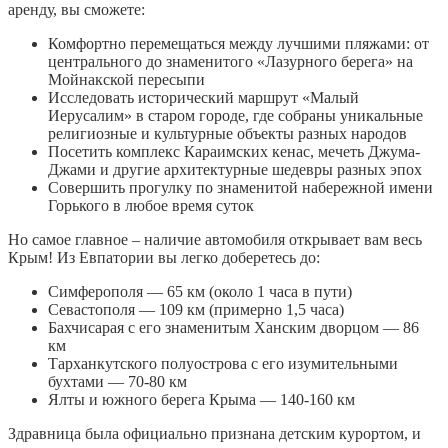
аренду, вы сможете:
Комфортно перемещаться между лучшими пляжами: от
центрального до знаменитого «Лазурного берега» на
Мойнакской пересыпи
Исследовать исторический маршрут «Малый
Иерусалим» в старом городе, где собраны уникальные
религиозные и культурные объекты разных народов
Посетить комплекс Караимских кенас, мечеть Джума-
Джами и другие архитектурные шедевры разных эпох
Совершить прогулку по знаменитой набережной имени
Горького в любое время суток
Но самое главное – наличие автомобиля открывает вам весь
Крым! Из Евпатории вы легко доберетесь до:
Симферополя — 65 км (около 1 часа в пути)
Севастополя — 109 км (примерно 1,5 часа)
Бахчисарая с его знаменитым Ханским дворцом — 86
км
Тарханкутского полуострова с его изумительными
бухтами — 70-80 км
Ялты и южного берега Крыма — 140-160 км
Здравница была официально признана детским курортом, и