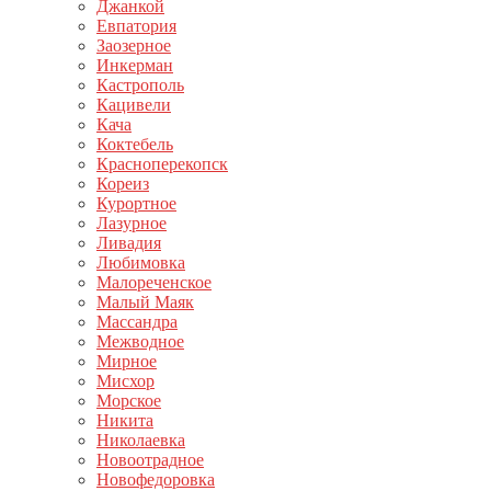
Джанкой
Евпатория
Заозерное
Инкерман
Кастрополь
Кацивели
Кача
Коктебель
Красноперекопск
Кореиз
Курортное
Лазурное
Ливадия
Любимовка
Малореченское
Малый Маяк
Массандра
Межводное
Мирное
Мисхор
Морское
Никита
Николаевка
Новоотрадное
Новофедоровка