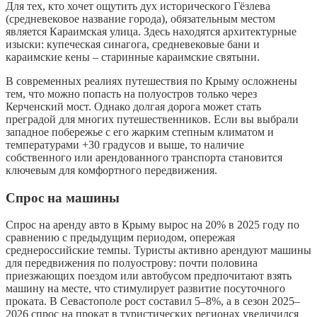
Для тех, кто хочет ощутить дух исторического Гёзлева
(средневековое название города), обязательным местом
является Караимская улица. Здесь находятся архитектурные
изыски: купеческая синагога, средневековые бани и
караимские кены – старинные караимские святыни.
В современных реалиях путешествия по Крыму осложнены
тем, что можно попасть на полуостров только через
Керченский мост. Однако долгая дорога может стать
преградой для многих путешественников. Если вы выбрали
западное побережье с его жарким степным климатом и
температурами +30 градусов и выше, то наличие
собственного или арендованного транспорта становится
ключевым для комфортного передвижения.
Спрос на машины
Спрос на аренду авто в Крыму вырос на 20% в 2025 году по
сравнению с предыдущим периодом, опережая
среднероссийские темпы. Туристы активно арендуют машины
для передвижения по полуострову: почти половина
приезжающих поездом или автобусом предпочитают взять
машину на месте, что стимулирует развитие посуточного
проката. В Севастополе рост составил 5–8%, а в сезон 2025–
2026 спрос на прокат в туристических регионах увеличился