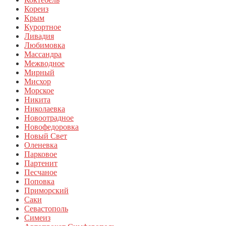
Кореиз
Крым
Курортное
Ливадия
Любимовка
Массандра
Межводное
Мирный
Мисхор
Морское
Никита
Николаевка
Новоотрадное
Новофедоровка
Новый Свет
Оленевка
Парковое
Партенит
Песчаное
Поповка
Приморский
Саки
Севастополь
Симеиз