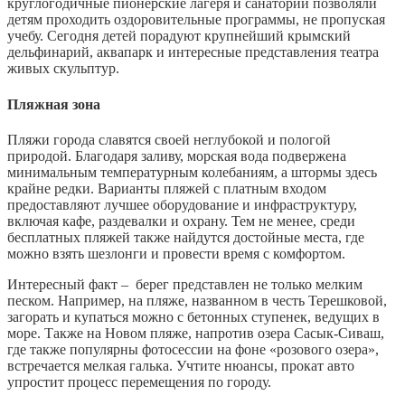
круглогодичные пионерские лагеря и санатории позволяли
детям проходить оздоровительные программы, не пропуская
учебу. Сегодня детей порадуют крупнейший крымский
дельфинарий, аквапарк и интересные представления театра
живых скульптур.
Пляжная зона
Пляжи города славятся своей неглубокой и пологой
природой. Благодаря заливу, морская вода подвержена
минимальным температурным колебаниям, а штормы здесь
крайне редки. Варианты пляжей с платным входом
предоставляют лучшее оборудование и инфраструктуру,
включая кафе, раздевалки и охрану. Тем не менее, среди
бесплатных пляжей также найдутся достойные места, где
можно взять шезлонги и провести время с комфортом.
Интересный факт – берег представлен не только мелким
песком. Например, на пляже, названном в честь Терешковой,
загорать и купаться можно с бетонных ступенек, ведущих в
море. Также на Новом пляже, напротив озера Сасык-Сиваш,
где также популярны фотосессии на фоне «розового озера»,
встречается мелкая галька. Учтите нюансы, прокат авто
упростит процесс перемещения по городу.