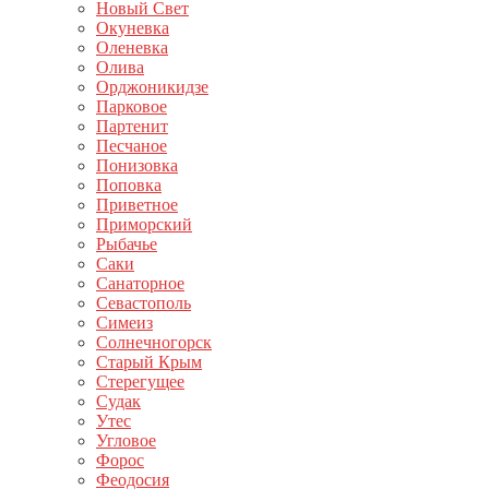
Новый Свет
Окуневка
Оленевка
Олива
Орджоникидзе
Парковое
Партенит
Песчаное
Понизовка
Поповка
Приветное
Приморский
Рыбачье
Саки
Санаторное
Севастополь
Симеиз
Солнечногорск
Старый Крым
Стерегущее
Судак
Утес
Угловое
Форос
Феодосия