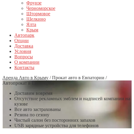
Фрунзе
Черноморское
Штормовое
Щелкино
Ялта
Крым
Автопарк
Опции
Доставка
Условия
Вопросы
О компании
Контакты
Аренда Авто в Крыму
/
Прокат авто в Евпатории
/
Автопрокат в Евпатории
Доставим вовремя
Отсутствие рекламных эмблем и надписей компании на
кузове
Все авто застрахованы
Резина по сезону
Чистый салон без посторонних запахов
USB зарядные устройства для телефонов