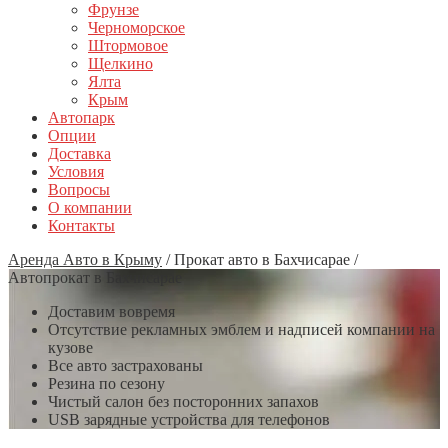
Фрунзе
Черноморское
Штормовое
Щелкино
Ялта
Крым
Автопарк
Опции
Доставка
Условия
Вопросы
О компании
Контакты
Аренда Авто в Крыму
/
Прокат авто в Бахчисарае
/
Автопрокат в Бахчисарае
Доставим вовремя
Отсутствие рекламных эмблем и надписей компании на
кузове
Все авто застрахованы
Резина по сезону
Чистый салон без посторонних запахов
USB зарядные устройства для телефонов