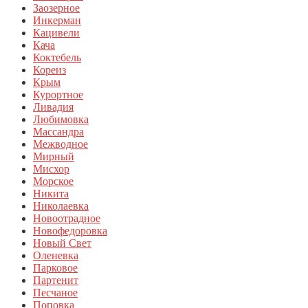
Заозерное
Инкерман
Кацивели
Кача
Коктебель
Кореиз
Крым
Курортное
Ливадия
Любимовка
Массандра
Межводное
Мирный
Мисхор
Морское
Никита
Николаевка
Новоотрадное
Новофедоровка
Новый Свет
Оленевка
Парковое
Партенит
Песчаное
Поповка